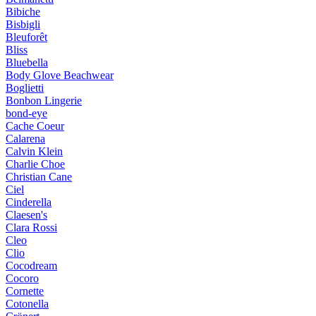
Bibiche
Bisbigli
Bleuforêt
Bliss
Bluebella
Body Glove Beachwear
Boglietti
Bonbon Lingerie
bond-eye
Cache Coeur
Calarena
Calvin Klein
Charlie Choe
Christian Cane
Ciel
Cinderella
Claesen's
Clara Rossi
Cleo
Clio
Cocodream
Cocoro
Cornette
Cotonella