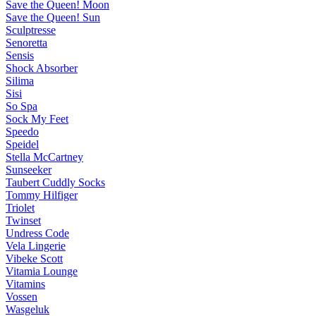
Save the Queen! Moon
Save the Queen! Sun
Sculptresse
Senoretta
Sensis
Shock Absorber
Silima
Sisi
So Spa
Sock My Feet
Speedo
Speidel
Stella McCartney
Sunseeker
Taubert Cuddly Socks
Tommy Hilfiger
Triolet
Twinset
Undress Code
Vela Lingerie
Vibeke Scott
Vitamia Lounge
Vitamins
Vossen
Wasgeluk