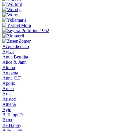
Acquadicocco
Agiva
Agua Bendita
Alice & Jann
Alpina
Amoena
Anna C.F.
Apollo
Arena
Arijs
Aristoc
Athena
Ayje
B.Tempt'D
Barts
Be Happy
Belmanetti