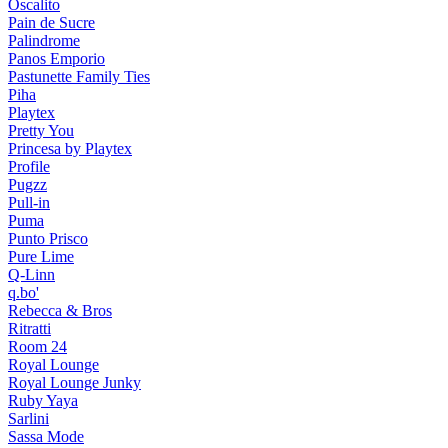
Oscalito
Pain de Sucre
Palindrome
Panos Emporio
Pastunette Family Ties
Piha
Playtex
Pretty You
Princesa by Playtex
Profile
Pugzz
Pull-in
Puma
Punto Prisco
Pure Lime
Q-Linn
q.bo'
Rebecca & Bros
Ritratti
Room 24
Royal Lounge
Royal Lounge Junky
Ruby Yaya
Sarlini
Sassa Mode