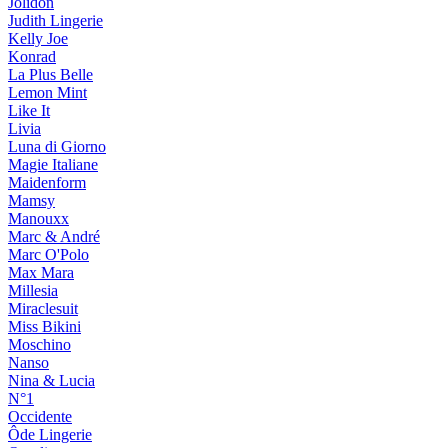
Jolidon
Judith Lingerie
Kelly Joe
Konrad
La Plus Belle
Lemon Mint
Like It
Livia
Luna di Giorno
Magie Italiane
Maidenform
Mamsy
Manouxx
Marc & André
Marc O'Polo
Max Mara
Millesia
Miraclesuit
Miss Bikini
Moschino
Nanso
Nina & Lucia
N°1
Occidente
Ôde Lingerie