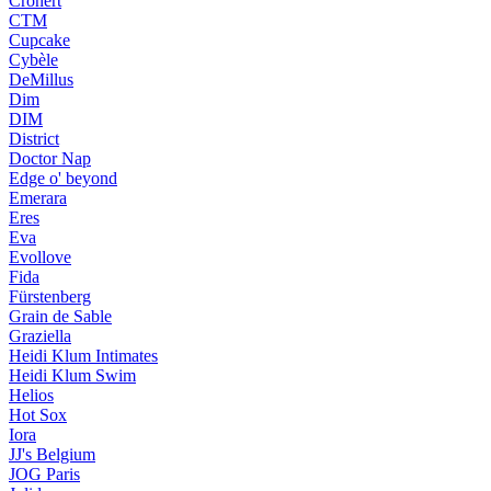
Crönert
CTM
Cupcake
Cybèle
DeMillus
Dim
DIM
District
Doctor Nap
Edge o' beyond
Emerara
Eres
Eva
Evollove
Fida
Fürstenberg
Grain de Sable
Graziella
Heidi Klum Intimates
Heidi Klum Swim
Helios
Hot Sox
Iora
JJ's Belgium
JOG Paris