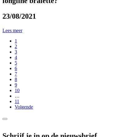
longline bralette?
23/08/2021
Lees meer
1
2
3
4
5
6
7
8
9
10
…
11
Volgende
Schrijf je in op de nieuwsbrief